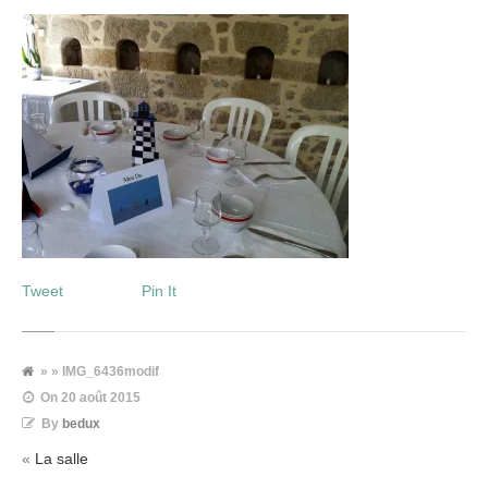
Tweet
Pin It
» » IMG_6436modif
On
20 août 2015
By
bedux
«
La salle