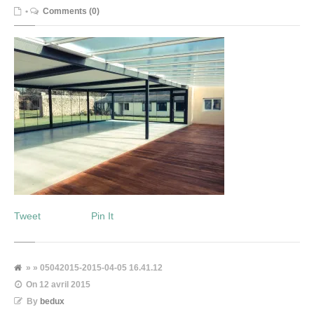
•
Comments (0)
Tweet
Pin It
» » 05042015-2015-04-05 16.41.12
On
12 avril 2015
By
bedux