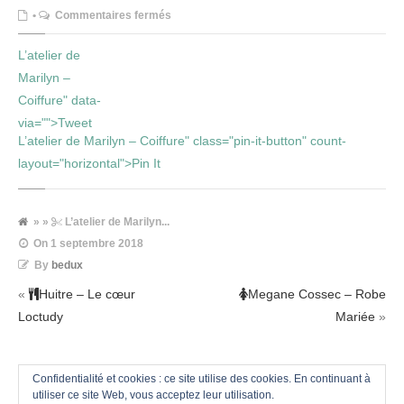
sur
•
Commentaires fermés
L’atelier de
L’atelier
Marilyn –
de
Coiffure" data-
Marilyn
via="">Tweet
–
L’atelier de Marilyn – Coiffure" class="pin-it-button" count-
Coiffure
layout="horizontal">Pin It
» »
L’atelier de Marilyn...
On
1 septembre 2018
By
bedux
«
Huitre – Le cœur
Megane Cossec – Robe
Loctudy
Mariée
»
Confidentialité et cookies : ce site utilise des cookies. En continuant à
utiliser ce site Web, vous acceptez leur utilisation.